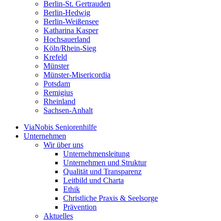
Berlin-St. Gertrauden
Berlin-Hedwig
Berlin-Weißensee
Katharina Kasper
Hochsauerland
Köln/Rhein-Sieg
Krefeld
Münster
Münster-Misericordia
Potsdam
Remigius
Rheinland
Sachsen-Anhalt
ViaNobis Seniorenhilfe
Unternehmen
Wir über uns
Unternehmensleitung
Unternehmen und Struktur
Qualität und Transparenz
Leitbild und Charta
Ethik
Christliche Praxis & Seelsorge
Prävention
Aktuelles