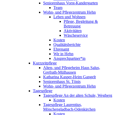
Seniorenhaus Vorst-Kandergarten
Team
Wohn- und Pflegezentrum Hehn
Leben und Wohnen
Pflege, Begleitung &
Betreuung
Aktivitäten
Wäscheservice
Kosten
Qualitätsberichte
Ehrenamt
Wir in Hehn
Ansprechpartner*in
Kurzzeitpflege
Alten- und Pflegeheim Haus Salus,
Grefrath-Mülhausen
Katharina Kasper-Heim Gangelt
Seniorenhaus St. Tönis
Wohn- und Pflegezentrum Hehn
Tagespflege
Tagespflege An der alten Schule, Wegberg
Kosten
Tagespflege Laurentius,
Mönchengladbach-Odenkirchen
Kosten