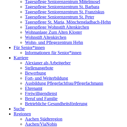
Tagespflege Seniorenzentrum Mittelmosel
Tagespflege Seniorenzentrum St. Barbara
Tagespflege Seniorenzentrum St. Franziskus
Tagespflege Seniorenzentrum St. Peter
Tagespflege St. Maria, Mönchengladbach-Hehn
Tagespflege Wohnstift Altenkirchen
Wohnanlage Zum Alten Kloster
Wohnstift Altenkirchen
Wohn- und Pflegezentrum Hehn
Für Senior*innen
Informationen für Senior*innen
Karriere
Alexianer als Arbeitgeber
Stellenangebote
Bewerbung
Fort- und Weiterbildung
Ausbildung Pflegefachfrau/Pflegefachmann
Ehrenamt
Freiwilligendienst
Beruf und Familie
Betriebliche Gesundheitsförderung
Suche
Regionen
Aachen Städteregion
Aachen/ViaNobis