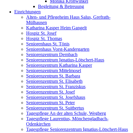
Monika Krohwinkel
Begleitung & Betreuung
Einrichtungen
Alten- und Pflegeheim Haus Salus, Grefrath-
Mülhausen
Katharina Kasper Heim Gangelt
Hospiz St. Josef
Hospiz St. Thomas
Seniorenhaus St. Tönis
Seniorenhaus Vorst-Kandergarten
Seniorenzentrum Dernbach
Seniorenzentrum Ignatius-Lötschert-Haus
Seniorenzentrum Katharina Kasper
Seniorenzentrum Mittelmosel
Seniorenzentrum St. Barbara
Seniorenzentrum St. Elisabeth
Seniorenzentrum St. Franziskus
Seniorenzentrum St. Josef
Seniorenzentrum St. Josefshaus
Seniorenzentrum St. Peter
Seniorenzentrum St. Suitbertus
Tagespflege An der alten Schule, Wegberg
Tagespflege Laurentius, Mönchengladbach-
Odenkirchen
Tagespflege Seniorenzentrum Ignatius-Lötschert-Haus