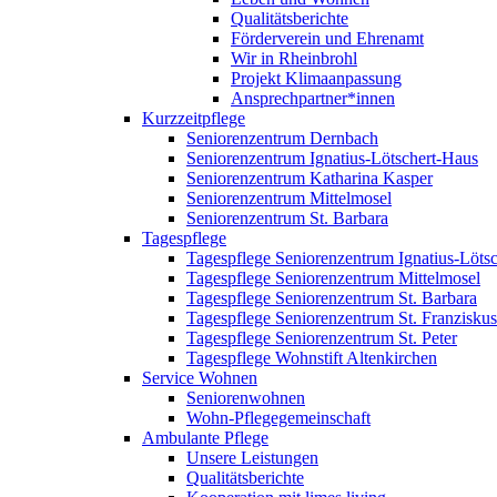
Qualitätsberichte
Förderverein und Ehrenamt
Wir in Rheinbrohl
Projekt Klimaanpassung
Ansprechpartner*innen
Kurzzeitpflege
Seniorenzentrum Dernbach
Seniorenzentrum Ignatius-Lötschert-Haus
Seniorenzentrum Katharina Kasper
Seniorenzentrum Mittelmosel
Seniorenzentrum St. Barbara
Tagespflege
Tagespflege Seniorenzentrum Ignatius-Löts
Tagespflege Seniorenzentrum Mittelmosel
Tagespflege Seniorenzentrum St. Barbara
Tagespflege Seniorenzentrum St. Franziskus
Tagespflege Seniorenzentrum St. Peter
Tagespflege Wohnstift Altenkirchen
Service Wohnen
Seniorenwohnen
Wohn-Pflegegemeinschaft
Ambulante Pflege
Unsere Leistungen
Qualitätsberichte