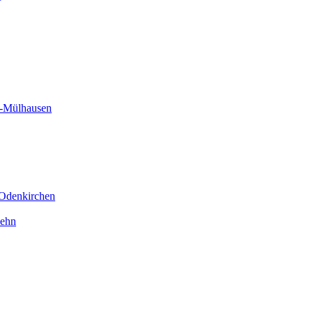
h-Mülhausen
-Odenkirchen
Hehn