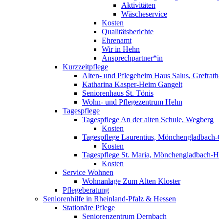
Aktivitäten
Wäscheservice
Kosten
Qualitätsberichte
Ehrenamt
Wir in Hehn
Ansprechpartner*in
Kurzzeitpflege
Alten- und Pflegeheim Haus Salus, Grefrat
Katharina Kasper-Heim Gangelt
Seniorenhaus St. Tönis
Wohn- und Pflegezentrum Hehn
Tagespflege
Tagespflege An der alten Schule, Wegberg
Kosten
Tagespflege Laurentius, Mönchengladbach
Kosten
Tagespflege St. Maria, Mönchengladbach-
Kosten
Service Wohnen
Wohnanlage Zum Alten Kloster
Pflegeberatung
Seniorenhilfe in Rheinland-Pfalz & Hessen
Stationäre Pflege
Seniorenzentrum Dernbach