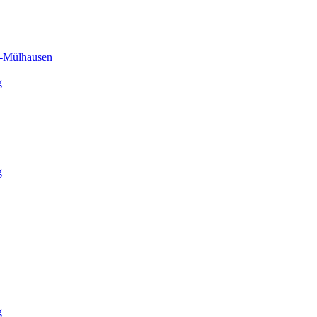
h-Mülhausen
g
g
g