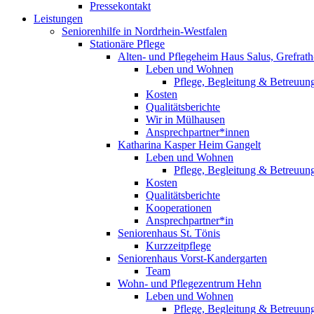
Pressekontakt
Leistungen
Seniorenhilfe in Nordrhein-Westfalen
Stationäre Pflege
Alten- und Pflegeheim Haus Salus, Grefrat
Leben und Wohnen
Pflege, Begleitung & Betreuun
Kosten
Qualitätsberichte
Wir in Mülhausen
Ansprechpartner*innen
Katharina Kasper Heim Gangelt
Leben und Wohnen
Pflege, Begleitung & Betreuun
Kosten
Qualitätsberichte
Kooperationen
Ansprechpartner*in
Seniorenhaus St. Tönis
Kurzzeitpflege
Seniorenhaus Vorst-Kandergarten
Team
Wohn- und Pflegezentrum Hehn
Leben und Wohnen
Pflege, Begleitung & Betreuun