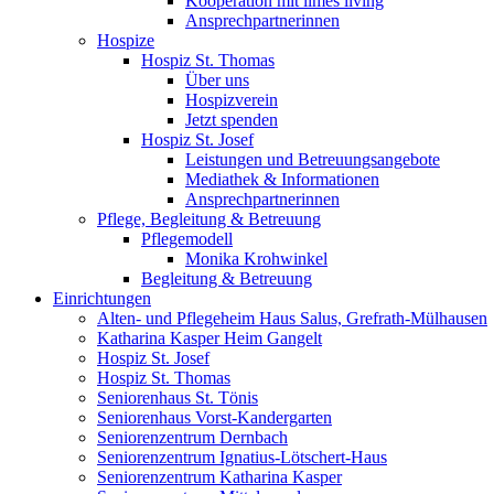
Kooperation mit limes living
Ansprechpartnerinnen
Hospize
Hospiz St. Thomas
Über uns
Hospizverein
Jetzt spenden
Hospiz St. Josef
Leistungen und Betreuungsangebote
Mediathek & Informationen
Ansprechpartnerinnen
Pflege, Begleitung & Betreuung
Pflegemodell
Monika Krohwinkel
Begleitung & Betreuung
Einrichtungen
Alten- und Pflegeheim Haus Salus, Grefrath-Mülhausen
Katharina Kasper Heim Gangelt
Hospiz St. Josef
Hospiz St. Thomas
Seniorenhaus St. Tönis
Seniorenhaus Vorst-Kandergarten
Seniorenzentrum Dernbach
Seniorenzentrum Ignatius-Lötschert-Haus
Seniorenzentrum Katharina Kasper