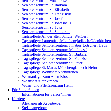
Seniorenzentrum Mittelmosel
Seniorenzentrum St. Barbara
Seniorenzentrum St. Elisabeth
Seniorenzentrum St. Franziskus
Seniorenzentrum St. Josef
Seniorenzentrum St. Josefshaus
Seniorenzentrum St. Peter
Seniorenzentrum St. Suitbertus
Tagespflege An der alten Schule, Wegberg
Tagespflege Laurentius, Mönchengladbach-Odenkirchen
Tagespflege Seniorenzentrum Ignatius-Lötschert-Haus
Tagespflege Seniorenzentrum Mittelmosel
Tagespflege Seniorenzentrum St. Barbara
Tagespflege Seniorenzentrum St. Franziskus
Tagespflege Seniorenzentrum St. Peter
Tagespflege St. Maria, Mönchengladbach-Hehn
Tagespflege Wohnstift Altenkirchen
Wohnanlage Zum Alten Kloster
Wohnstift Altenkirchen
Wohn- und Pflegezentrum Hehn
Für Senior*innen
Informationen für Senior*innen
Karriere
Alexianer als Arbeitgeber
Stellenangebote