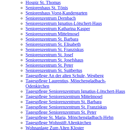
Hospiz St. Thomas
Seniorenhaus St. Tönis
Seniorenhaus Vorst-Kandergarten
Seniorenzentrum Dernbach
Seniorenzentrum Ignatius-Lötschert-Haus
Seniorenzentrum Katharina Kasper
Seniorenzentrum Mittelmosel
Seniorenzentrum St. Barbara
Seniorenzentrum St. Elisabeth
Seniorenzentrum St. Franziskus
Seniorenzentrum St. Josef
Seniorenzentrum St. Josefshaus
Seniorenzentrum St. Peter
Seniorenzentrum St. Suitbertus
Tagespflege An der alten Schule, Wegberg
Tagespflege Laurentius, Mönchengladbach-
Odenkirchen
Tagespflege Seniorenzentrum Ignatius-Lötschert-Haus
Tagespflege Seniorenzentrum Mittelmosel
Tagespflege Seniorenzentrum St. Barbara
Tagespflege Seniorenzentrum St. Franziskus
Tagespflege Seniorenzentrum St. Peter
Tagespflege St. Maria, Mönchengladbach-Hehn
Tagespflege Wohnstift Altenkirchen
Wohnanlage Zum Alten Kloster