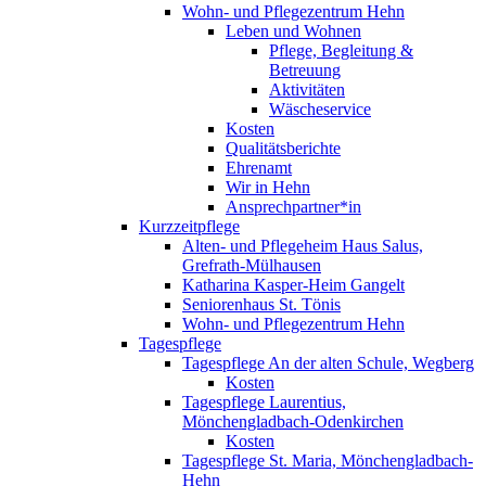
Wohn- und Pflegezentrum Hehn
Leben und Wohnen
Pflege, Begleitung &
Betreuung
Aktivitäten
Wäscheservice
Kosten
Qualitätsberichte
Ehrenamt
Wir in Hehn
Ansprechpartner*in
Kurzzeitpflege
Alten- und Pflegeheim Haus Salus,
Grefrath-Mülhausen
Katharina Kasper-Heim Gangelt
Seniorenhaus St. Tönis
Wohn- und Pflegezentrum Hehn
Tagespflege
Tagespflege An der alten Schule, Wegberg
Kosten
Tagespflege Laurentius,
Mönchengladbach-Odenkirchen
Kosten
Tagespflege St. Maria, Mönchengladbach-
Hehn