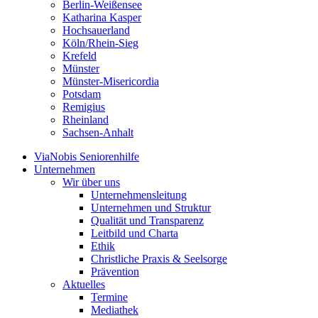
Berlin-Weißensee
Katharina Kasper
Hochsauerland
Köln/Rhein-Sieg
Krefeld
Münster
Münster-Misericordia
Potsdam
Remigius
Rheinland
Sachsen-Anhalt
ViaNobis Seniorenhilfe
Unternehmen
Wir über uns
Unternehmensleitung
Unternehmen und Struktur
Qualität und Transparenz
Leitbild und Charta
Ethik
Christliche Praxis & Seelsorge
Prävention
Aktuelles
Termine
Mediathek