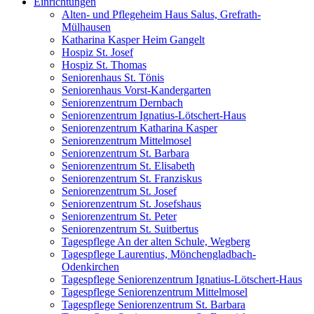
Einrichtungen
Alten- und Pflegeheim Haus Salus, Grefrath-
Mülhausen
Katharina Kasper Heim Gangelt
Hospiz St. Josef
Hospiz St. Thomas
Seniorenhaus St. Tönis
Seniorenhaus Vorst-Kandergarten
Seniorenzentrum Dernbach
Seniorenzentrum Ignatius-Lötschert-Haus
Seniorenzentrum Katharina Kasper
Seniorenzentrum Mittelmosel
Seniorenzentrum St. Barbara
Seniorenzentrum St. Elisabeth
Seniorenzentrum St. Franziskus
Seniorenzentrum St. Josef
Seniorenzentrum St. Josefshaus
Seniorenzentrum St. Peter
Seniorenzentrum St. Suitbertus
Tagespflege An der alten Schule, Wegberg
Tagespflege Laurentius, Mönchengladbach-
Odenkirchen
Tagespflege Seniorenzentrum Ignatius-Lötschert-Haus
Tagespflege Seniorenzentrum Mittelmosel
Tagespflege Seniorenzentrum St. Barbara