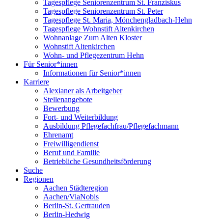
Tagespflege Seniorenzentrum St. Franziskus
Tagespflege Seniorenzentrum St. Peter
Tagespflege St. Maria, Mönchengladbach-Hehn
Tagespflege Wohnstift Altenkirchen
Wohnanlage Zum Alten Kloster
Wohnstift Altenkirchen
Wohn- und Pflegezentrum Hehn
Für Senior*innen
Informationen für Senior*innen
Karriere
Alexianer als Arbeitgeber
Stellenangebote
Bewerbung
Fort- und Weiterbildung
Ausbildung Pflegefachfrau/Pflegefachmann
Ehrenamt
Freiwilligendienst
Beruf und Familie
Betriebliche Gesundheitsförderung
Suche
Regionen
Aachen Städteregion
Aachen/ViaNobis
Berlin-St. Gertrauden
Berlin-Hedwig