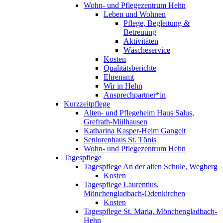
Wohn- und Pflegezentrum Hehn
Leben und Wohnen
Pflege, Begleitung &
Betreuung
Aktivitäten
Wäscheservice
Kosten
Qualitätsberichte
Ehrenamt
Wir in Hehn
Ansprechpartner*in
Kurzzeitpflege
Alten- und Pflegeheim Haus Salus,
Grefrath-Mülhausen
Katharina Kasper-Heim Gangelt
Seniorenhaus St. Tönis
Wohn- und Pflegezentrum Hehn
Tagespflege
Tagespflege An der alten Schule, Wegberg
Kosten
Tagespflege Laurentius,
Mönchengladbach-Odenkirchen
Kosten
Tagespflege St. Maria, Mönchengladbach-
Hehn