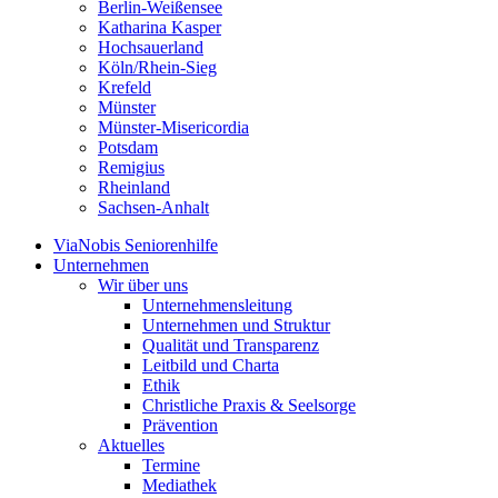
Berlin-Weißensee
Katharina Kasper
Hochsauerland
Köln/Rhein-Sieg
Krefeld
Münster
Münster-Misericordia
Potsdam
Remigius
Rheinland
Sachsen-Anhalt
ViaNobis Seniorenhilfe
Unternehmen
Wir über uns
Unternehmensleitung
Unternehmen und Struktur
Qualität und Transparenz
Leitbild und Charta
Ethik
Christliche Praxis & Seelsorge
Prävention
Aktuelles
Termine
Mediathek