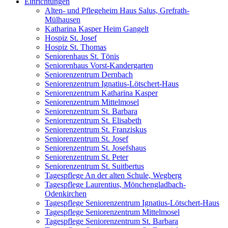
Einrichtungen
Alten- und Pflegeheim Haus Salus, Grefrath-
Mülhausen
Katharina Kasper Heim Gangelt
Hospiz St. Josef
Hospiz St. Thomas
Seniorenhaus St. Tönis
Seniorenhaus Vorst-Kandergarten
Seniorenzentrum Dernbach
Seniorenzentrum Ignatius-Lötschert-Haus
Seniorenzentrum Katharina Kasper
Seniorenzentrum Mittelmosel
Seniorenzentrum St. Barbara
Seniorenzentrum St. Elisabeth
Seniorenzentrum St. Franziskus
Seniorenzentrum St. Josef
Seniorenzentrum St. Josefshaus
Seniorenzentrum St. Peter
Seniorenzentrum St. Suitbertus
Tagespflege An der alten Schule, Wegberg
Tagespflege Laurentius, Mönchengladbach-
Odenkirchen
Tagespflege Seniorenzentrum Ignatius-Lötschert-Haus
Tagespflege Seniorenzentrum Mittelmosel
Tagespflege Seniorenzentrum St. Barbara