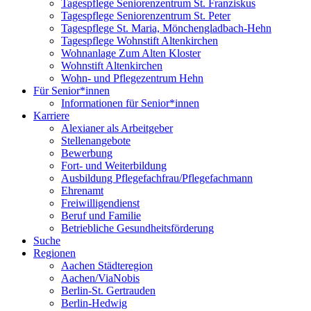
Tagespflege Seniorenzentrum St. Franziskus
Tagespflege Seniorenzentrum St. Peter
Tagespflege St. Maria, Mönchengladbach-Hehn
Tagespflege Wohnstift Altenkirchen
Wohnanlage Zum Alten Kloster
Wohnstift Altenkirchen
Wohn- und Pflegezentrum Hehn
Für Senior*innen
Informationen für Senior*innen
Karriere
Alexianer als Arbeitgeber
Stellenangebote
Bewerbung
Fort- und Weiterbildung
Ausbildung Pflegefachfrau/Pflegefachmann
Ehrenamt
Freiwilligendienst
Beruf und Familie
Betriebliche Gesundheitsförderung
Suche
Regionen
Aachen Städteregion
Aachen/ViaNobis
Berlin-St. Gertrauden
Berlin-Hedwig