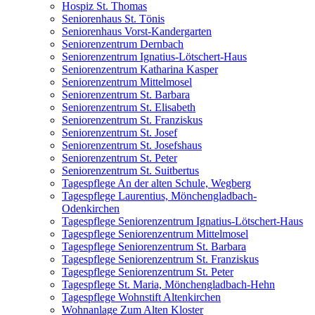
Hospiz St. Thomas
Seniorenhaus St. Tönis
Seniorenhaus Vorst-Kandergarten
Seniorenzentrum Dernbach
Seniorenzentrum Ignatius-Lötschert-Haus
Seniorenzentrum Katharina Kasper
Seniorenzentrum Mittelmosel
Seniorenzentrum St. Barbara
Seniorenzentrum St. Elisabeth
Seniorenzentrum St. Franziskus
Seniorenzentrum St. Josef
Seniorenzentrum St. Josefshaus
Seniorenzentrum St. Peter
Seniorenzentrum St. Suitbertus
Tagespflege An der alten Schule, Wegberg
Tagespflege Laurentius, Mönchengladbach-
Odenkirchen
Tagespflege Seniorenzentrum Ignatius-Lötschert-Haus
Tagespflege Seniorenzentrum Mittelmosel
Tagespflege Seniorenzentrum St. Barbara
Tagespflege Seniorenzentrum St. Franziskus
Tagespflege Seniorenzentrum St. Peter
Tagespflege St. Maria, Mönchengladbach-Hehn
Tagespflege Wohnstift Altenkirchen
Wohnanlage Zum Alten Kloster