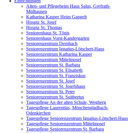
Einrichtungen
Alten- und Pflegeheim Haus Salus, Grefrath-
Mülhausen
Katharina Kasper Heim Gangelt
Hospiz St. Josef
Hospiz St. Thomas
Seniorenhaus St. Tönis
Seniorenhaus Vorst-Kandergarten
Seniorenzentrum Dernbach
Seniorenzentrum Ignatius-Lötschert-Haus
Seniorenzentrum Katharina Kasper
Seniorenzentrum Mittelmosel
Seniorenzentrum St. Barbara
Seniorenzentrum St. Elisabeth
Seniorenzentrum St. Franziskus
Seniorenzentrum St. Josef
Seniorenzentrum St. Josefshaus
Seniorenzentrum St. Peter
Seniorenzentrum St. Suitbertus
Tagespflege An der alten Schule, Wegberg
Tagespflege Laurentius, Mönchengladbach-
Odenkirchen
Tagespflege Seniorenzentrum Ignatius-Lötschert-Haus
Tagespflege Seniorenzentrum Mittelmosel
Tagespflege Seniorenzentrum St. Barbara