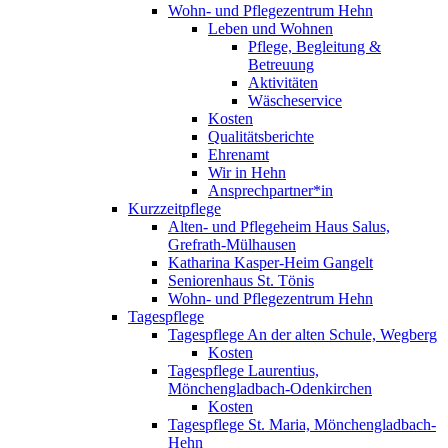
Wohn- und Pflegezentrum Hehn
Leben und Wohnen
Pflege, Begleitung &
Betreuung
Aktivitäten
Wäscheservice
Kosten
Qualitätsberichte
Ehrenamt
Wir in Hehn
Ansprechpartner*in
Kurzzeitpflege
Alten- und Pflegeheim Haus Salus,
Grefrath-Mülhausen
Katharina Kasper-Heim Gangelt
Seniorenhaus St. Tönis
Wohn- und Pflegezentrum Hehn
Tagespflege
Tagespflege An der alten Schule, Wegberg
Kosten
Tagespflege Laurentius,
Mönchengladbach-Odenkirchen
Kosten
Tagespflege St. Maria, Mönchengladbach-
Hehn