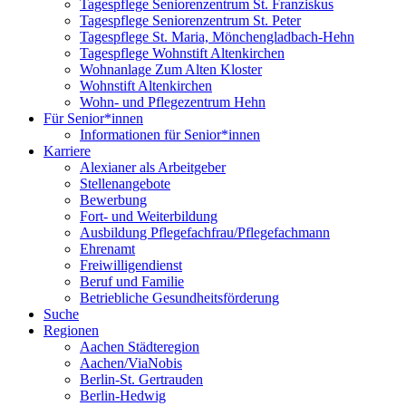
Tagespflege Seniorenzentrum St. Franziskus
Tagespflege Seniorenzentrum St. Peter
Tagespflege St. Maria, Mönchengladbach-Hehn
Tagespflege Wohnstift Altenkirchen
Wohnanlage Zum Alten Kloster
Wohnstift Altenkirchen
Wohn- und Pflegezentrum Hehn
Für Senior*innen
Informationen für Senior*innen
Karriere
Alexianer als Arbeitgeber
Stellenangebote
Bewerbung
Fort- und Weiterbildung
Ausbildung Pflegefachfrau/Pflegefachmann
Ehrenamt
Freiwilligendienst
Beruf und Familie
Betriebliche Gesundheitsförderung
Suche
Regionen
Aachen Städteregion
Aachen/ViaNobis
Berlin-St. Gertrauden
Berlin-Hedwig