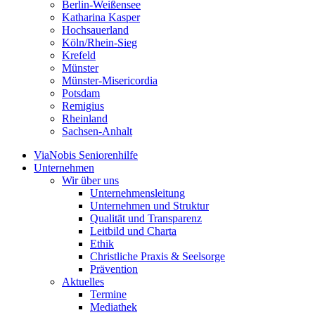
Berlin-Weißensee
Katharina Kasper
Hochsauerland
Köln/Rhein-Sieg
Krefeld
Münster
Münster-Misericordia
Potsdam
Remigius
Rheinland
Sachsen-Anhalt
ViaNobis Seniorenhilfe
Unternehmen
Wir über uns
Unternehmensleitung
Unternehmen und Struktur
Qualität und Transparenz
Leitbild und Charta
Ethik
Christliche Praxis & Seelsorge
Prävention
Aktuelles
Termine
Mediathek