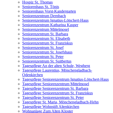
Hospiz St. Thomas
Seniorenhaus St. Tönis
Seniorenhaus Vorst-Kandergarten
Seniorenzentrum Dernbach
Seniorenzentrum Ignatius-Lötschert-Haus
Seniorenzentrum Katharina Kasper
Seniorenzentrum Mittelmosel
Seniorenzentrum St. Barbara
Seniorenzentrum St. Elisabeth
Seniorenzentrum St. Franziskus
Seniorenzentrum St. Josef
Seniorenzentrum St. Josefshaus
Seniorenzentrum St. Peter
Seniorenzentrum St. Suitbertus
Tagespflege An der alten Schule, Wegberg
Tagespflege Laurentius, Mönchengladbach-
Odenkirchen
Tagespflege Seniorenzentrum Ignatius-Lötschert-Haus
Tagespflege Seniorenzentrum Mittelmosel
Tagespflege Seniorenzentrum St. Barbara
Tagespflege Seniorenzentrum St. Franziskus
Tagespflege Seniorenzentrum St. Peter
Tagespflege St. Maria, Mönchengladbach-Hehn
Tagespflege Wohnstift Altenkirchen
Wohnanlage Zum Alten Kloster