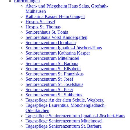
Einrichtungen
Alten- und Pflegeheim Haus Salus, Grefrath-
Mülhausen
Katharina Kasper Heim Gangelt
Hospiz St. Josef
Hospiz St. Thomas
Seniorenhaus St. Tönis
Seniorenhaus Vorst-Kandergarten
Seniorenzentrum Dernbach
Seniorenzentrum Ignatius-Lötschert-Haus
Seniorenzentrum Katharina Kasper
Seniorenzentrum Mittelmosel
Seniorenzentrum St. Barbara
Seniorenzentrum St. Elisabeth
Seniorenzentrum St. Franziskus
Seniorenzentrum St. Josef
Seniorenzentrum St. Josefshaus
Seniorenzentrum St. Peter
Seniorenzentrum St. Suitbertus
Tagespflege An der alten Schule, Wegberg
Tagespflege Laurentius, Mönchengladbach-
Odenkirchen
Tagespflege Seniorenzentrum Ignatius-Lötschert-Haus
Tagespflege Seniorenzentrum Mittelmosel
Tagespflege Seniorenzentrum St. Barbara