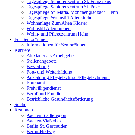
Tagespflege Seniorenzentrum St. Franziskus
Tagespflege Seniorenzentrum St. Peter
Tagespflege St. Maria, Mönchengladbach-Hehn
Tagespflege Wohnstift Altenkirchen
Wohnanlage Zum Alten Kloster
Wohnstift Altenkirchen
Wohn- und Pflegezentrum Hehn
Für Senior*innen
Informationen für Senior*innen
Karriere
Alexianer als Arbeitgeber
Stellenangebote
Bewerbung
Fort- und Weiterbildung
Ausbildung Pflegefachfrau/Pflegefachmann
Ehrenamt
Freiwilligendienst
Beruf und Familie
Betriebliche Gesundheitsförderung
Suche
Regionen
Aachen Städteregion
Aachen/ViaNobis
Berlin-St. Gertrauden
Berlin-Hedwig