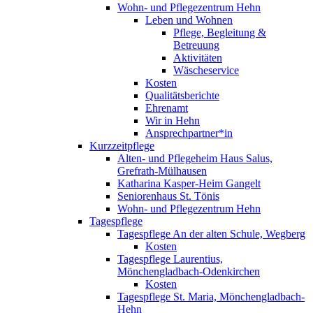
Wohn- und Pflegezentrum Hehn
Leben und Wohnen
Pflege, Begleitung &
Betreuung
Aktivitäten
Wäscheservice
Kosten
Qualitätsberichte
Ehrenamt
Wir in Hehn
Ansprechpartner*in
Kurzzeitpflege
Alten- und Pflegeheim Haus Salus,
Grefrath-Mülhausen
Katharina Kasper-Heim Gangelt
Seniorenhaus St. Tönis
Wohn- und Pflegezentrum Hehn
Tagespflege
Tagespflege An der alten Schule, Wegberg
Kosten
Tagespflege Laurentius,
Mönchengladbach-Odenkirchen
Kosten
Tagespflege St. Maria, Mönchengladbach-
Hehn