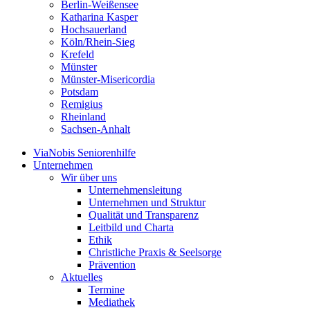
Berlin-Weißensee
Katharina Kasper
Hochsauerland
Köln/Rhein-Sieg
Krefeld
Münster
Münster-Misericordia
Potsdam
Remigius
Rheinland
Sachsen-Anhalt
ViaNobis Seniorenhilfe
Unternehmen
Wir über uns
Unternehmensleitung
Unternehmen und Struktur
Qualität und Transparenz
Leitbild und Charta
Ethik
Christliche Praxis & Seelsorge
Prävention
Aktuelles
Termine
Mediathek