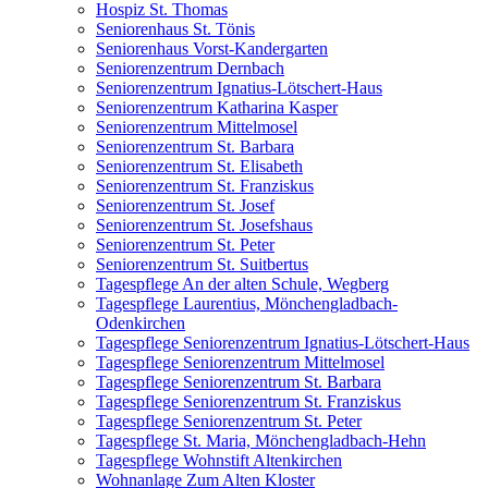
Hospiz St. Thomas
Seniorenhaus St. Tönis
Seniorenhaus Vorst-Kandergarten
Seniorenzentrum Dernbach
Seniorenzentrum Ignatius-Lötschert-Haus
Seniorenzentrum Katharina Kasper
Seniorenzentrum Mittelmosel
Seniorenzentrum St. Barbara
Seniorenzentrum St. Elisabeth
Seniorenzentrum St. Franziskus
Seniorenzentrum St. Josef
Seniorenzentrum St. Josefshaus
Seniorenzentrum St. Peter
Seniorenzentrum St. Suitbertus
Tagespflege An der alten Schule, Wegberg
Tagespflege Laurentius, Mönchengladbach-
Odenkirchen
Tagespflege Seniorenzentrum Ignatius-Lötschert-Haus
Tagespflege Seniorenzentrum Mittelmosel
Tagespflege Seniorenzentrum St. Barbara
Tagespflege Seniorenzentrum St. Franziskus
Tagespflege Seniorenzentrum St. Peter
Tagespflege St. Maria, Mönchengladbach-Hehn
Tagespflege Wohnstift Altenkirchen
Wohnanlage Zum Alten Kloster