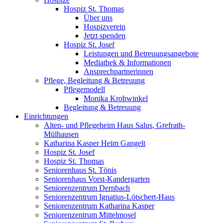
Hospiz St. Thomas
Über uns
Hospizverein
Jetzt spenden
Hospiz St. Josef
Leistungen und Betreuungsangebote
Mediathek & Informationen
Ansprechpartnerinnen
Pflege, Begleitung & Betreuung
Pflegemodell
Monika Krohwinkel
Begleitung & Betreuung
Einrichtungen
Alten- und Pflegeheim Haus Salus, Grefrath-
Mülhausen
Katharina Kasper Heim Gangelt
Hospiz St. Josef
Hospiz St. Thomas
Seniorenhaus St. Tönis
Seniorenhaus Vorst-Kandergarten
Seniorenzentrum Dernbach
Seniorenzentrum Ignatius-Lötschert-Haus
Seniorenzentrum Katharina Kasper
Seniorenzentrum Mittelmosel