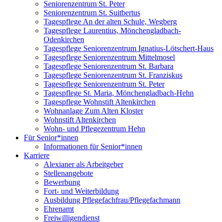
Seniorenzentrum St. Peter
Seniorenzentrum St. Suitbertus
Tagespflege An der alten Schule, Wegberg
Tagespflege Laurentius, Mönchengladbach-
Odenkirchen
Tagespflege Seniorenzentrum Ignatius-Lötschert-Haus
Tagespflege Seniorenzentrum Mittelmosel
Tagespflege Seniorenzentrum St. Barbara
Tagespflege Seniorenzentrum St. Franziskus
Tagespflege Seniorenzentrum St. Peter
Tagespflege St. Maria, Mönchengladbach-Hehn
Tagespflege Wohnstift Altenkirchen
Wohnanlage Zum Alten Kloster
Wohnstift Altenkirchen
Wohn- und Pflegezentrum Hehn
Für Senior*innen
Informationen für Senior*innen
Karriere
Alexianer als Arbeitgeber
Stellenangebote
Bewerbung
Fort- und Weiterbildung
Ausbildung Pflegefachfrau/Pflegefachmann
Ehrenamt
Freiwilligendienst