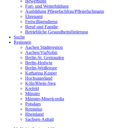
Bewerbung
Fort- und Weiterbildung
Ausbildung Pflegefachfrau/Pflegefachmann
Ehrenamt
Freiwilligendienst
Beruf und Familie
Betriebliche Gesundheitsförderung
Suche
Regionen
Aachen Städteregion
Aachen/ViaNobis
Berlin-St. Gertrauden
Berlin-Hedwig
Berlin-Weißensee
Katharina Kasper
Hochsauerland
Köln/Rhein-Sieg
Krefeld
Münster
Münster-Misericordia
Potsdam
Remigius
Rheinland
Sachsen-Anhalt