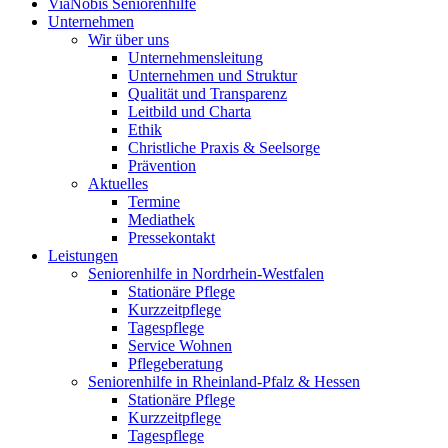
ViaNobis Seniorenhilfe
Unternehmen
Wir über uns
Unternehmensleitung
Unternehmen und Struktur
Qualität und Transparenz
Leitbild und Charta
Ethik
Christliche Praxis & Seelsorge
Prävention
Aktuelles
Termine
Mediathek
Pressekontakt
Leistungen
Seniorenhilfe in Nordrhein-Westfalen
Stationäre Pflege
Kurzzeitpflege
Tagespflege
Service Wohnen
Pflegeberatung
Seniorenhilfe in Rheinland-Pfalz & Hessen
Stationäre Pflege
Kurzzeitpflege
Tagespflege