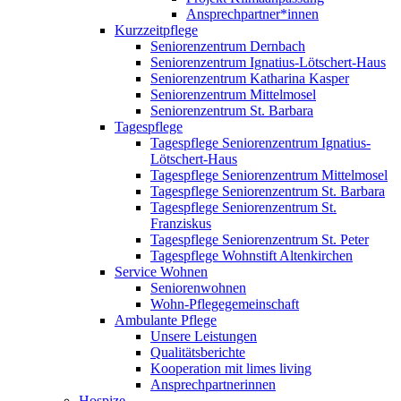
Ansprechpartner*innen
Kurzzeitpflege
Seniorenzentrum Dernbach
Seniorenzentrum Ignatius-Lötschert-Haus
Seniorenzentrum Katharina Kasper
Seniorenzentrum Mittelmosel
Seniorenzentrum St. Barbara
Tagespflege
Tagespflege Seniorenzentrum Ignatius-
Lötschert-Haus
Tagespflege Seniorenzentrum Mittelmosel
Tagespflege Seniorenzentrum St. Barbara
Tagespflege Seniorenzentrum St.
Franziskus
Tagespflege Seniorenzentrum St. Peter
Tagespflege Wohnstift Altenkirchen
Service Wohnen
Seniorenwohnen
Wohn-Pflegegemeinschaft
Ambulante Pflege
Unsere Leistungen
Qualitätsberichte
Kooperation mit limes living
Ansprechpartnerinnen
Hospize