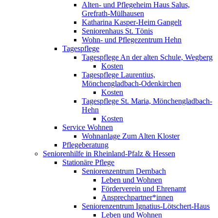
Alten- und Pflegeheim Haus Salus,
Grefrath-Mülhausen
Katharina Kasper-Heim Gangelt
Seniorenhaus St. Tönis
Wohn- und Pflegezentrum Hehn
Tagespflege
Tagespflege An der alten Schule, Wegberg
Kosten
Tagespflege Laurentius,
Mönchengladbach-Odenkirchen
Kosten
Tagespflege St. Maria, Mönchengladbach-
Hehn
Kosten
Service Wohnen
Wohnanlage Zum Alten Kloster
Pflegeberatung
Seniorenhilfe in Rheinland-Pfalz & Hessen
Stationäre Pflege
Seniorenzentrum Dernbach
Leben und Wohnen
Förderverein und Ehrenamt
Ansprechpartner*innen
Seniorenzentrum Ignatius-Lötschert-Haus
Leben und Wohnen