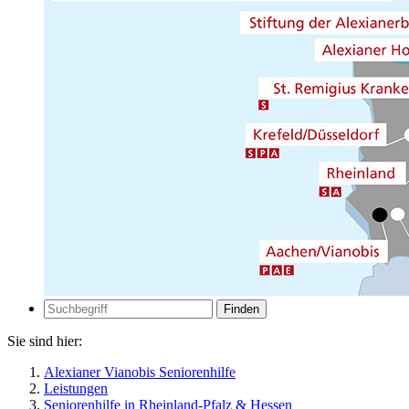
Zur
Suche
Suche
Sie sind hier:
Alexianer Vianobis Seniorenhilfe
Leistungen
Seniorenhilfe in Rheinland-Pfalz & Hessen