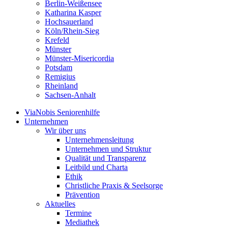
Berlin-Weißensee
Katharina Kasper
Hochsauerland
Köln/Rhein-Sieg
Krefeld
Münster
Münster-Misericordia
Potsdam
Remigius
Rheinland
Sachsen-Anhalt
ViaNobis Seniorenhilfe
Unternehmen
Wir über uns
Unternehmensleitung
Unternehmen und Struktur
Qualität und Transparenz
Leitbild und Charta
Ethik
Christliche Praxis & Seelsorge
Prävention
Aktuelles
Termine
Mediathek