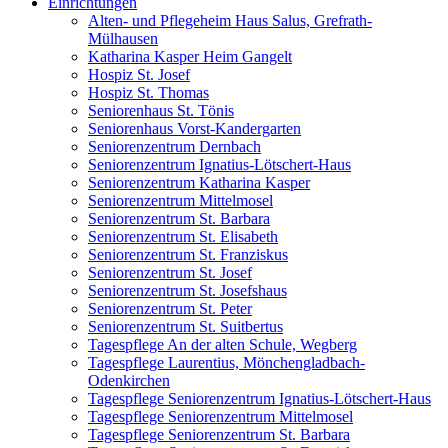
Einrichtungen
Alten- und Pflegeheim Haus Salus, Grefrath-
Mülhausen
Katharina Kasper Heim Gangelt
Hospiz St. Josef
Hospiz St. Thomas
Seniorenhaus St. Tönis
Seniorenhaus Vorst-Kandergarten
Seniorenzentrum Dernbach
Seniorenzentrum Ignatius-Lötschert-Haus
Seniorenzentrum Katharina Kasper
Seniorenzentrum Mittelmosel
Seniorenzentrum St. Barbara
Seniorenzentrum St. Elisabeth
Seniorenzentrum St. Franziskus
Seniorenzentrum St. Josef
Seniorenzentrum St. Josefshaus
Seniorenzentrum St. Peter
Seniorenzentrum St. Suitbertus
Tagespflege An der alten Schule, Wegberg
Tagespflege Laurentius, Mönchengladbach-
Odenkirchen
Tagespflege Seniorenzentrum Ignatius-Lötschert-Haus
Tagespflege Seniorenzentrum Mittelmosel
Tagespflege Seniorenzentrum St. Barbara