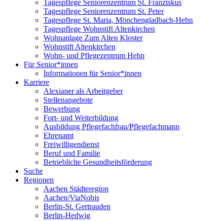
Tagespflege Seniorenzentrum St. Franziskus
Tagespflege Seniorenzentrum St. Peter
Tagespflege St. Maria, Mönchengladbach-Hehn
Tagespflege Wohnstift Altenkirchen
Wohnanlage Zum Alten Kloster
Wohnstift Altenkirchen
Wohn- und Pflegezentrum Hehn
Für Senior*innen
Informationen für Senior*innen
Karriere
Alexianer als Arbeitgeber
Stellenangebote
Bewerbung
Fort- und Weiterbildung
Ausbildung Pflegefachfrau/Pflegefachmann
Ehrenamt
Freiwilligendienst
Beruf und Familie
Betriebliche Gesundheitsförderung
Suche
Regionen
Aachen Städteregion
Aachen/ViaNobis
Berlin-St. Gertrauden
Berlin-Hedwig