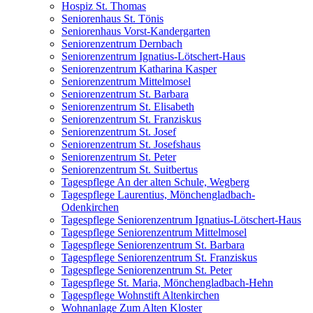
Hospiz St. Thomas
Seniorenhaus St. Tönis
Seniorenhaus Vorst-Kandergarten
Seniorenzentrum Dernbach
Seniorenzentrum Ignatius-Lötschert-Haus
Seniorenzentrum Katharina Kasper
Seniorenzentrum Mittelmosel
Seniorenzentrum St. Barbara
Seniorenzentrum St. Elisabeth
Seniorenzentrum St. Franziskus
Seniorenzentrum St. Josef
Seniorenzentrum St. Josefshaus
Seniorenzentrum St. Peter
Seniorenzentrum St. Suitbertus
Tagespflege An der alten Schule, Wegberg
Tagespflege Laurentius, Mönchengladbach-
Odenkirchen
Tagespflege Seniorenzentrum Ignatius-Lötschert-Haus
Tagespflege Seniorenzentrum Mittelmosel
Tagespflege Seniorenzentrum St. Barbara
Tagespflege Seniorenzentrum St. Franziskus
Tagespflege Seniorenzentrum St. Peter
Tagespflege St. Maria, Mönchengladbach-Hehn
Tagespflege Wohnstift Altenkirchen
Wohnanlage Zum Alten Kloster