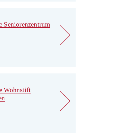
e Seniorenzentrum
e Wohnstift
en