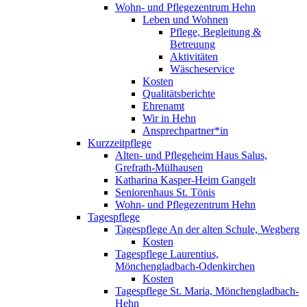
Wohn- und Pflegezentrum Hehn
Leben und Wohnen
Pflege, Begleitung &
Betreuung
Aktivitäten
Wäscheservice
Kosten
Qualitätsberichte
Ehrenamt
Wir in Hehn
Ansprechpartner*in
Kurzzeitpflege
Alten- und Pflegeheim Haus Salus,
Grefrath-Mülhausen
Katharina Kasper-Heim Gangelt
Seniorenhaus St. Tönis
Wohn- und Pflegezentrum Hehn
Tagespflege
Tagespflege An der alten Schule, Wegberg
Kosten
Tagespflege Laurentius,
Mönchengladbach-Odenkirchen
Kosten
Tagespflege St. Maria, Mönchengladbach-
Hehn