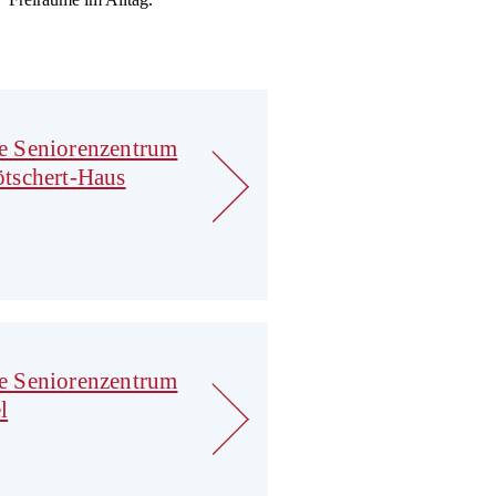
e Seniorenzentrum
ötschert-Haus
e Seniorenzentrum
l