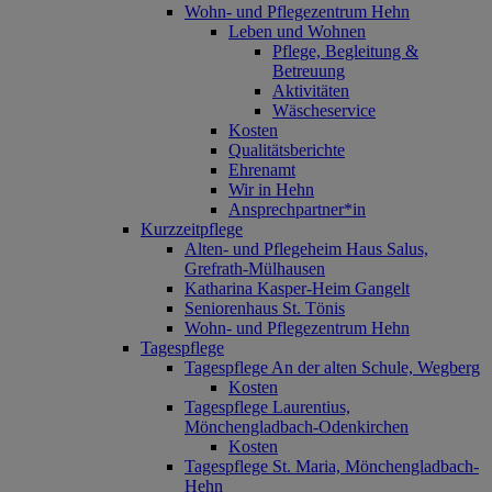
Wohn- und Pflegezentrum Hehn
Leben und Wohnen
Pflege, Begleitung &
Betreuung
Aktivitäten
Wäscheservice
Kosten
Qualitätsberichte
Ehrenamt
Wir in Hehn
Ansprechpartner*in
Kurzzeitpflege
Alten- und Pflegeheim Haus Salus,
Grefrath-Mülhausen
Katharina Kasper-Heim Gangelt
Seniorenhaus St. Tönis
Wohn- und Pflegezentrum Hehn
Tagespflege
Tagespflege An der alten Schule, Wegberg
Kosten
Tagespflege Laurentius,
Mönchengladbach-Odenkirchen
Kosten
Tagespflege St. Maria, Mönchengladbach-
Hehn