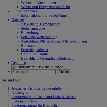
Wohnstift Altenkirchen
Wohn- und Pflegezentrum Hehn
Für Senior*innen
Informationen für Senior*innen
Karriere
Alexianer als Arbeitgeber
Stellenangebote
Bewerbung
Fort- und Weiterbildung
Ausbildung Pflegefachfrau/Pflegefachmann
Ehrenamt
Freiwilligendienst
Beruf und Familie
Betriebliche Gesundheitsförderung
Regionen
Zur Suche
Suche
Sie sind hier:
Alexianer Vianobis Seniorenhilfe
Leistungen
Seniorenhilfe in Rheinland-Pfalz & Hessen
Stationäre Pflege
Seniorenzentrum St. Elisabeth