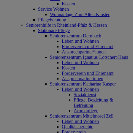
Kosten
Service Wohnen
Wohnanlage Zum Alten Kloster
Pflegeberatung
Seniorenhilfe in Rheinland-Pfalz & Hessen
Stationäre Pflege
Seniorenzentrum Dernbach
Leben und Wohnen
Förderverein und Ehrenamt
Ansprechpartner*innen
Seniorenzentrum Ignatius-Lötschert-Haus
Leben und Wohnen
Kosten
Förderverein und Ehrenamt
Ansprechpartnerinnen
Seniorenzentrum Katharina Kasper
Leben und Wohnen
Sozialdienst
Pflege, Begleitung &
Betreuung
Aromapflege
Seniorenzentrum Mittelmosel Zell
Leben und Wohnen
Qualitätsberichte
Förderverein