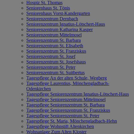
Hospiz St. Thomas
Seniorenhaus St. Tönis
Seniorenhaus Vorst-Kandergarten
Seniorenzentrum Dernbach
Seniorenzentrum Ignatius-Lötschert-Haus
Seniorenzentrum Katharina Kasper
Seniorenzentrum Mittelmosel
Seniorenzentrum St. Barbara
Seniorenzentrum St. Elisabeth
Seniorenzentrum St. Franziskus
Seniorenzentrum St. Josef
Seniorenzentrum St. Josefshaus
Seniorenzentrum St. Peter
Seniorenzentrum St. Suitbertus
Tagespflege An der alten Schule, Wegberg
Tagespflege Laurentius, Mönchengladbach-
Odenkirchen
Tagespflege Seniorenzentrum Ignatius-Lötschert-Haus
Tagespflege Seniorenzentrum Mittelmosel
Tagespflege Seniorenzentrum St. Barbara
Tagespflege Seniorenzentrum St. Franziskus
Tagespflege Seniorenzentrum St. Peter
Tagespflege St. Maria, Mönchengladbach-Hehn
Tagespflege Wohnstift Altenkirchen
Wohnanlage Zum Alten Kloster