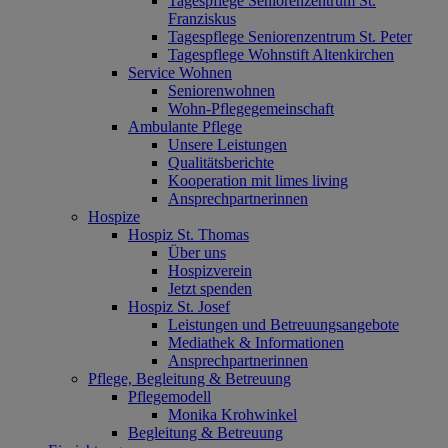
Tagespflege Seniorenzentrum St.
Franziskus
Tagespflege Seniorenzentrum St. Peter
Tagespflege Wohnstift Altenkirchen
Service Wohnen
Seniorenwohnen
Wohn-Pflegegemeinschaft
Ambulante Pflege
Unsere Leistungen
Qualitätsberichte
Kooperation mit limes living
Ansprechpartnerinnen
Hospize
Hospiz St. Thomas
Über uns
Hospizverein
Jetzt spenden
Hospiz St. Josef
Leistungen und Betreuungsangebote
Mediathek & Informationen
Ansprechpartnerinnen
Pflege, Begleitung & Betreuung
Pflegemodell
Monika Krohwinkel
Begleitung & Betreuung