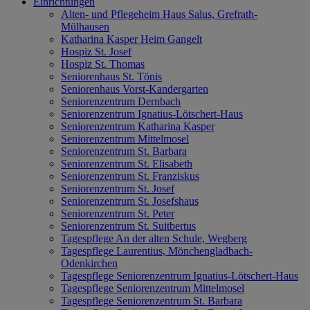
Einrichtungen
Alten- und Pflegeheim Haus Salus, Grefrath-
Mülhausen
Katharina Kasper Heim Gangelt
Hospiz St. Josef
Hospiz St. Thomas
Seniorenhaus St. Tönis
Seniorenhaus Vorst-Kandergarten
Seniorenzentrum Dernbach
Seniorenzentrum Ignatius-Lötschert-Haus
Seniorenzentrum Katharina Kasper
Seniorenzentrum Mittelmosel
Seniorenzentrum St. Barbara
Seniorenzentrum St. Elisabeth
Seniorenzentrum St. Franziskus
Seniorenzentrum St. Josef
Seniorenzentrum St. Josefshaus
Seniorenzentrum St. Peter
Seniorenzentrum St. Suitbertus
Tagespflege An der alten Schule, Wegberg
Tagespflege Laurentius, Mönchengladbach-
Odenkirchen
Tagespflege Seniorenzentrum Ignatius-Lötschert-Haus
Tagespflege Seniorenzentrum Mittelmosel
Tagespflege Seniorenzentrum St. Barbara