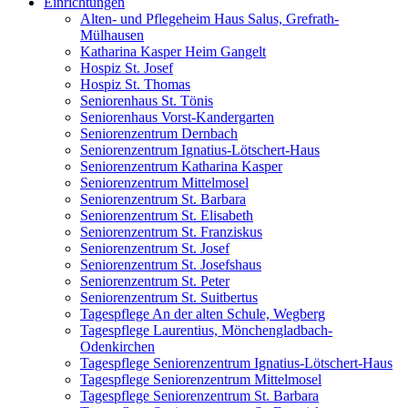
Einrichtungen
Alten- und Pflegeheim Haus Salus, Grefrath-
Mülhausen
Katharina Kasper Heim Gangelt
Hospiz St. Josef
Hospiz St. Thomas
Seniorenhaus St. Tönis
Seniorenhaus Vorst-Kandergarten
Seniorenzentrum Dernbach
Seniorenzentrum Ignatius-Lötschert-Haus
Seniorenzentrum Katharina Kasper
Seniorenzentrum Mittelmosel
Seniorenzentrum St. Barbara
Seniorenzentrum St. Elisabeth
Seniorenzentrum St. Franziskus
Seniorenzentrum St. Josef
Seniorenzentrum St. Josefshaus
Seniorenzentrum St. Peter
Seniorenzentrum St. Suitbertus
Tagespflege An der alten Schule, Wegberg
Tagespflege Laurentius, Mönchengladbach-
Odenkirchen
Tagespflege Seniorenzentrum Ignatius-Lötschert-Haus
Tagespflege Seniorenzentrum Mittelmosel
Tagespflege Seniorenzentrum St. Barbara