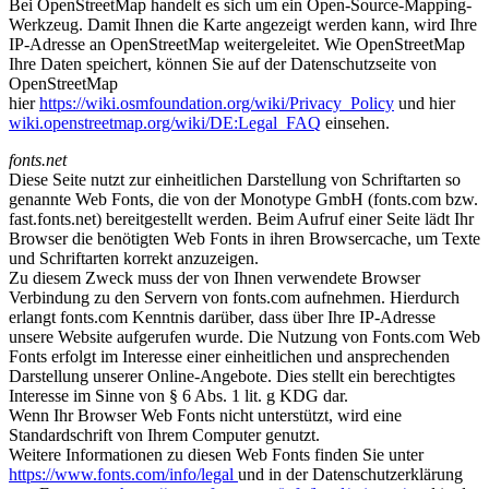
Bei OpenStreetMap handelt es sich um ein Open-Source-Mapping-
Werkzeug. Damit Ihnen die Karte angezeigt werden kann, wird Ihre
IP-Adresse an OpenStreetMap weitergeleitet. Wie OpenStreetMap
Ihre Daten speichert, können Sie auf der Datenschutzseite von
OpenStreetMap
hier
https://wiki.osmfoundation.org/wiki/Privacy_Policy
und hier
wiki.openstreetmap.org/wiki/DE:Legal_FAQ
einsehen.
fonts.net
Diese Seite nutzt zur einheitlichen Darstellung von Schriftarten so
genannte Web Fonts, die von der Monotype GmbH (fonts.com bzw.
fast.fonts.net) bereitgestellt werden. Beim Aufruf einer Seite lädt Ihr
Browser die benötigten Web Fonts in ihren Browsercache, um Texte
und Schriftarten korrekt anzuzeigen.
Zu diesem Zweck muss der von Ihnen verwendete Browser
Verbindung zu den Servern von fonts.com aufnehmen. Hierdurch
erlangt fonts.com Kenntnis darüber, dass über Ihre IP-Adresse
unsere Website aufgerufen wurde. Die Nutzung von Fonts.com Web
Fonts erfolgt im Interesse einer einheitlichen und ansprechenden
Darstellung unserer Online-Angebote. Dies stellt ein berechtigtes
Interesse im Sinne von § 6 Abs. 1 lit. g KDG dar.
Wenn Ihr Browser Web Fonts nicht unterstützt, wird eine
Standardschrift von Ihrem Computer genutzt.
Weitere Informationen zu diesen Web Fonts finden Sie unter
https://www.fonts.com/info/legal
und in der Datenschutzerklärung