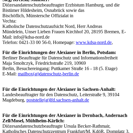
Diözesandatenschutzbeauftragter Erzbistum Hamburg, und die
Bistümer Hildesheim, Osnabrück sowie das
Bischöflich, Münstersche Offizialat in
Vechta:
Katholische Datenschutzaufsicht Nord, Herr Andreas
Mündelein, Unser Lieben Frauen Kirchhof 20, 28195 Bremen, E-
Mail: info@kdsa-nord.de
Telefon: 0421-33 00 56-0, Homepage:
www.kdsa-nord.de
,
Für die Einrichtungen der Alexianer in Berlin, Potsdam:
Berliner Beauftragte für Datenschutz und Informationsfreiheit
Maja Smoltczyk, Friedrichstraße 219, 10969
Berlin, Besuchereingang: Puttkamer Straße 16 - 18 (5. Etage)
E-Mail:
mailbox(at)datenschutz-berlin.de
Für die Einrichtungen der Alexianer in Sachsen-Anhalt:
Landesbeauftragter für den Datenschutz, Leiterstraße 9, 39104
Magdeburg,
poststelle(at)lfd.sachsen-anhalt.de
Für die Einrichtungen der Alexianer in Dernbach, Andernach
Zell/Mosel, Mühlheim-Kärlich:
Diözesandatenschutzbeauftragte Ursula Becker-Rathmair,
Katholisches Datenschutzzentrum Frankfurt/M. KdöR, Domplatz 3,