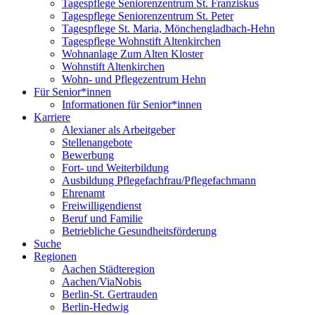
Tagespflege Seniorenzentrum St. Franziskus
Tagespflege Seniorenzentrum St. Peter
Tagespflege St. Maria, Mönchengladbach-Hehn
Tagespflege Wohnstift Altenkirchen
Wohnanlage Zum Alten Kloster
Wohnstift Altenkirchen
Wohn- und Pflegezentrum Hehn
Für Senior*innen
Informationen für Senior*innen
Karriere
Alexianer als Arbeitgeber
Stellenangebote
Bewerbung
Fort- und Weiterbildung
Ausbildung Pflegefachfrau/Pflegefachmann
Ehrenamt
Freiwilligendienst
Beruf und Familie
Betriebliche Gesundheitsförderung
Suche
Regionen
Aachen Städteregion
Aachen/ViaNobis
Berlin-St. Gertrauden
Berlin-Hedwig