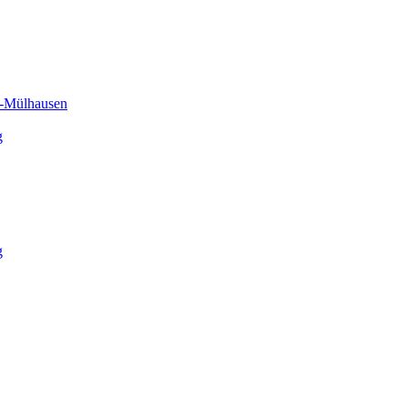
h-Mülhausen
g
g