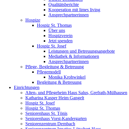
Qualitätsberichte
Kooperation mit limes living
Ansprechpartnerinnen
Hospize
Hospiz St. Thomas
Über uns
Hospizverein
Jetzt spenden
Hospiz St. Josef
Leistungen und Betreuungsangebote
Mediathek & Informationen
Ansprechpartnerinnen
Pflege, Begleitung & Betreuung
Pflegemodell
Monika Krohwinkel
Begleitung & Betreuung
Einrichtungen
Alten- und Pflegeheim Haus Salus, Grefrath-Mülhausen
Katharina Kasper Heim Gangelt
Hospiz St. Josef
Hospiz St. Thomas
Seniorenhaus St. Tönis
Seniorenhaus Vorst-Kandergarten
Seniorenzentrum Dernbach
Seniorenzentrum Ignatius-Lötschert-Haus