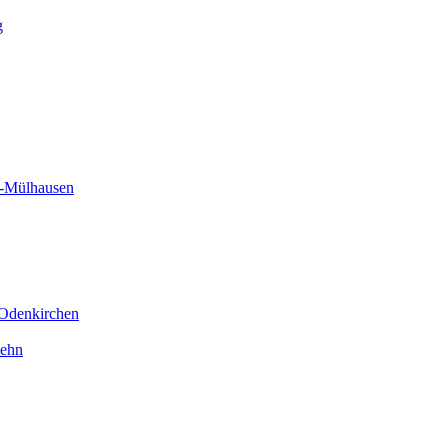
g
h-Mülhausen
-Odenkirchen
Hehn