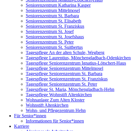
Seniorenzentrum Katharina Kasper
Seniorenzentrum Mittelmosel
Seniorenzentrum St. Barbara
Seniorenzentrum St. Elisabeth
Seniorenzentrum St. Franziskus
Seniorenzentrum St. Josef
Seniorenzentrum St. Josefshaus
Seniorenzentrum St. Peter
Seniorenzentrum St. Suitbertus
Tagespflege An der alten Schule, Wegberg
Tagespflege Laurentius, Mönchengladbach-Odenkirchen
Tagespflege Seniorenzentrum Ignatius-Lötschert-Haus
Tagespflege Seniorenzentrum Mittelmosel
Tagespflege Seniorenzentrum St. Barbara
Tagespflege Seniorenzentrum St. Franziskus
Tagespflege Seniorenzentrum St. Peter
Tagespflege St. Maria, Mönchengladbach-Hehn
Tagespflege Wohnstift Altenkirchen
Wohnanlage Zum Alten Kloster
Wohnstift Altenkirchen
Wohn- und Pflegezentrum Hehn
Für Senior*innen
Informationen für Senior*innen
Karriere