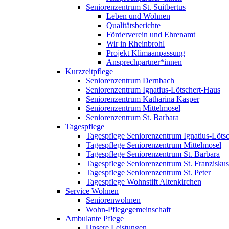
Seniorenzentrum St. Suitbertus
Leben und Wohnen
Qualitätsberichte
Förderverein und Ehrenamt
Wir in Rheinbrohl
Projekt Klimaanpassung
Ansprechpartner*innen
Kurzzeitpflege
Seniorenzentrum Dernbach
Seniorenzentrum Ignatius-Lötschert-Haus
Seniorenzentrum Katharina Kasper
Seniorenzentrum Mittelmosel
Seniorenzentrum St. Barbara
Tagespflege
Tagespflege Seniorenzentrum Ignatius-Löts
Tagespflege Seniorenzentrum Mittelmosel
Tagespflege Seniorenzentrum St. Barbara
Tagespflege Seniorenzentrum St. Franziskus
Tagespflege Seniorenzentrum St. Peter
Tagespflege Wohnstift Altenkirchen
Service Wohnen
Seniorenwohnen
Wohn-Pflegegemeinschaft
Ambulante Pflege
Unsere Leistungen