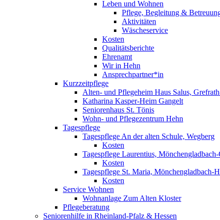
Leben und Wohnen
Pflege, Begleitung & Betreuun
Aktivitäten
Wäscheservice
Kosten
Qualitätsberichte
Ehrenamt
Wir in Hehn
Ansprechpartner*in
Kurzzeitpflege
Alten- und Pflegeheim Haus Salus, Grefrat
Katharina Kasper-Heim Gangelt
Seniorenhaus St. Tönis
Wohn- und Pflegezentrum Hehn
Tagespflege
Tagespflege An der alten Schule, Wegberg
Kosten
Tagespflege Laurentius, Mönchengladbach
Kosten
Tagespflege St. Maria, Mönchengladbach-
Kosten
Service Wohnen
Wohnanlage Zum Alten Kloster
Pflegeberatung
Seniorenhilfe in Rheinland-Pfalz & Hessen