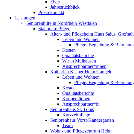
Flyer
Jahresrückblick
Pressekontakt
Leistungen
Seniorenhilfe in Nordrhein-Westfalen
Stationäre Pflege
Alten- und Pflegeheim Haus Salus, Grefrat
Leben und Wohnen
Pflege, Begleitung & Betreuun
Kosten
Qualitätsberichte
Wir in Mülhausen
Ansprechpartner*innen
Katharina Kasper Heim Gangelt
Leben und Wohnen
Pflege, Begleitung & Betreuun
Kosten
Qualitätsberichte
Kooperationen
Ansprechpartner*in
Seniorenhaus St. Tönis
Kurzzeitpflege
Seniorenhaus Vorst-Kandergarten
Team
Wohn- und Pflegezentrum Hehn